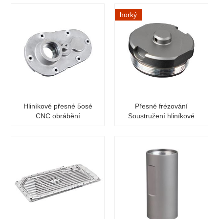
zvonkem
horký
Hliníkové přesné 5osé
Přesné frézování
CNC obrábění
Soustružení hliníkové
automobilových dílů
koncovky svítilny