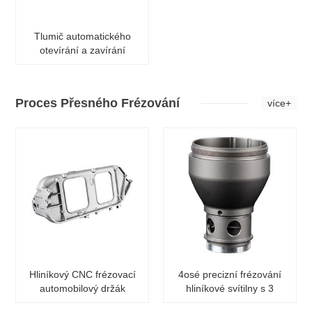
Tlumič automatického
otevírání a zavírání
Proces Přesného Frézování
více+
Hliníkový CNC frézovací
4osé precizní frézování
automobilový držák
hliníkové svítilny s 3
tlačítkem se světelným