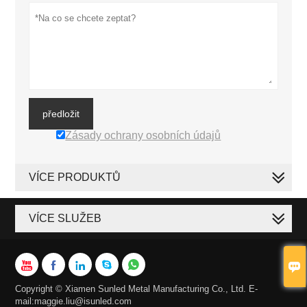
předložit
Zásady ochrany osobních údajů
VÍCE PRODUKTŮ
VÍCE SLUŽEB






Copyright © Xiamen Sunled Metal Manufacturing Co., Ltd. E-
mail:maggie.liu@isunled.com