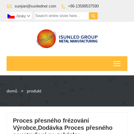

sunjian@sunlednet.com
+86-13599537590


česky

Toggl
domů
>
produkt
Proces přesného frézování
Výrobce,Dodávka Proces přesného